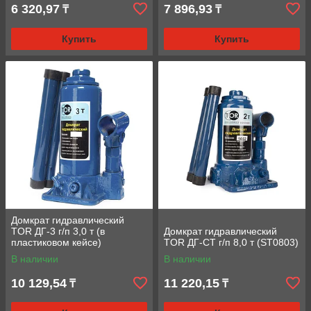
6 320,97
7 896,93
₸
₸
Купить
Купить
Домкрат гидравлический
TOR ДГ-3 г/п 3,0 т (в
Домкрат гидравлический
пластиковом кейсе)
TOR ДГ-CT г/п 8,0 т (ST0803)
В наличии
В наличии
10 129,54
11 220,15
₸
₸