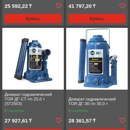
25 592,22
41 797,20
₸
₸
Купить
Купить
Домкрат гидравлический
TOR ДГ-CT г/п 25,0 т
Домкрат гидравлический
(ST2503)
TOR ДГ-30 г/п 30,0 т
В наличии
В наличии
27 927,61
28 361,57
₸
₸