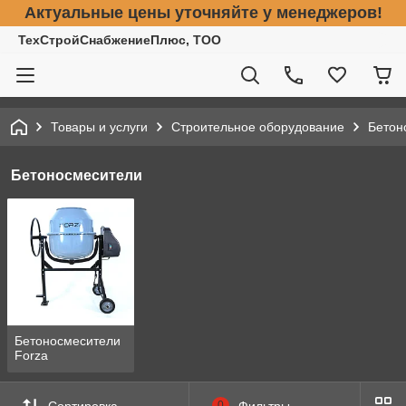
Актуальные цены уточняйте у менеджеров!
ТехСтройСнабжениеПлюс, ТОО
Товары и услуги
Строительное оборудование
Бетон
Бетоносмесители
Бетоносмесители
Forza
Сортировка
0
Фильтры