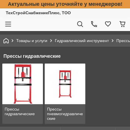
Актуальные цены уточняйте у менеджеров!
ТехСтройСнабжениеПлюс, ТОО
Товары и услуги
Гидравлический инструмент
Прессы
Прессы гидравлические
Прессы
Прессы
гидравлические
пневмогидравличе
ские