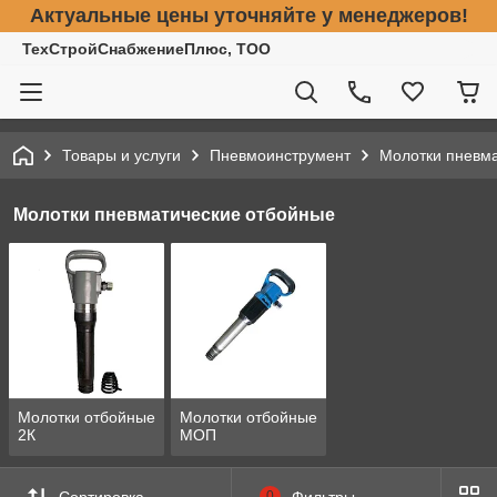
Актуальные цены уточняйте у менеджеров!
ТехСтройСнабжениеПлюс, ТОО
Товары и услуги
Пневмоинструмент
Молотки пневм
Молотки пневматические отбойные
Молотки отбойные
Молотки отбойные
2К
МОП
Сортировка
0
Фильтры