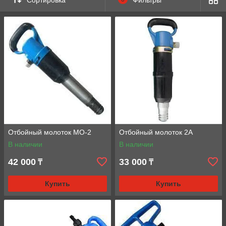
Отбойный молоток МО-2
Отбойный молоток 2А
В наличии
В наличии
42 000
33 000
₸
₸
Купить
Купить