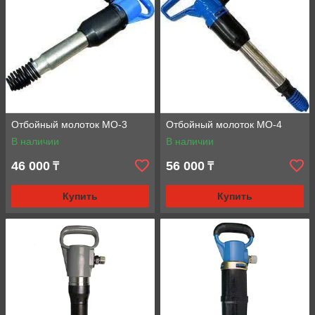
Отбойный молоток МО-3
Отбойный молоток МО-4
В наличии
В наличии
46 000
56 000
₸
₸
Купить
Купить