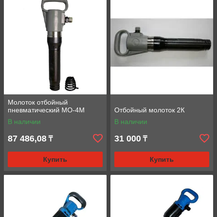
Молоток отбойный
пневматический МО-4М
Отбойный молоток 2К
В наличии
В наличии
87 486,08
31 000
₸
₸
Купить
Купить