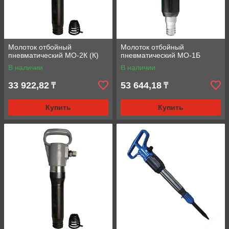
Молоток отбойный
Молоток отбойный
пневматический МО-2К (К)
пневматический МО-1Б
В наличии
В наличии
33 922,82
53 644,18
₸
₸
Купить
Купить