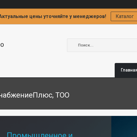
Актуальные цены уточняйте у менеджеров!
Каталог
ОО
Главна
набжениеПлюс, ТОО
Промышленное и