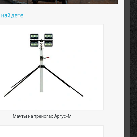
 найдете
М 50 – строительный компрессор, предназначенный
окой нагрузки. Он работает тихо и экономично.
ие двигателя и блока компрессора образуют
льно производительный агрегат.
Мачты на треногах Аргус-М