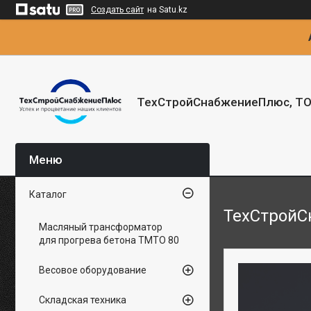
Создать сайт
на Satu.kz
ТехСтройСнабжениеПлюс, Т
Каталог
ТехСтройС
Масляный трансформатор
для прогрева бетона ТМТО 80
Весовое оборудование
Складская техника