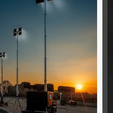
ные и мобильные мачты ARGUS на складных
х — идеальны для быстрого развёртывания
вания на местности. Устойчивая конструкция,
пическая регулировка высоты, удобная
ртировка.