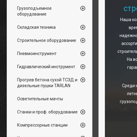
стр
Грузоподъемное
оборудование
Наша ко
Складская техника
вре
надежно
Строительное оборудование
ассорт
строител
Пневмоинструмент
На в
Гидравлический инструмент
гара
Прогрев бетона сухой ТСЗД и
дизельные пушки TARLAN
Среди 
летн
Осветительные мачты
грузопо
Надёжн
Станки и проф. оборудование
антенн,
оборуд
устойчи
Компрессорные станции
подходя