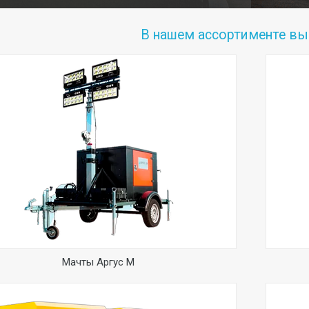
В нашем ассортименте вы
ные генераторы PCA Power для дома или
Kaeser 
одства - это надежное вложение в успешное будущее
для выс
 предприятия.Дизель генераторы любого размера и
Сочетан
и, в зависимости от Ваших потребностей, от 5 кВА
максима
 кВА во всех городах Казахстана.
Мачты Аргус М