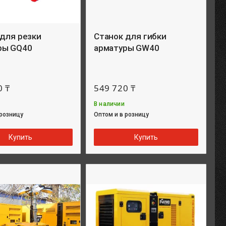
 для резки
Станок для гибки
ры GQ40
арматуры GW40
0 ₸
549 720 ₸
В наличии
 розницу
Оптом и в розницу
Купить
Купить