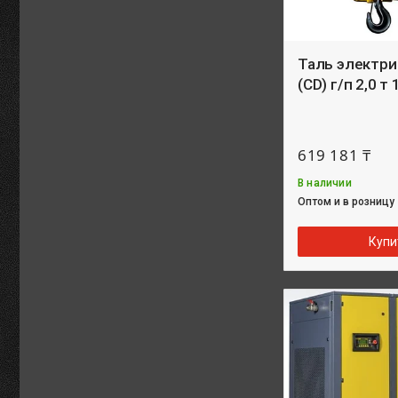
Таль электри
(CD) г/п 2,0 т 
619 181 ₸
В наличии
Оптом и в розницу
Купи