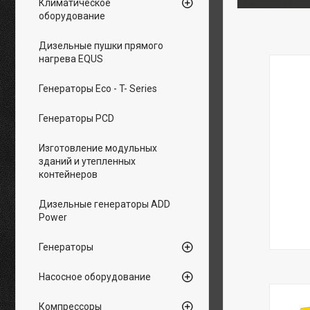
Климатическое
оборудование
Дизельные пушки прямого
нагрева EQUS
Генераторы Eco - T- Series
Генераторы PCD
Изготовление модульных
зданий и утепленных
Дизель
контейнеров
произв
вашего
мощност
Дизельные генераторы ADD
до 1500
Power
Генераторы
Насосное оборудование
Компрессоры