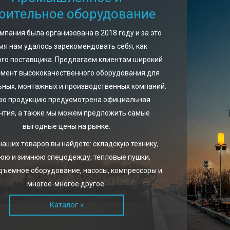
оительное оборудование
мпания была организована в 2018 году и за это
мя нам удалось зарекомендовать себя, как
го поставщика. Предлагаем клиентам широкий
имент высококачественного оборудования для
ьных, монтажных и производственных компаний.
сю продукцию предусмотрена официальная
нтия, а также мы можем предложить самые
выгодные цены на рынке.
наших товаров вы найдете: складскую технику,
юю и зимнюю спецодежду, тепловые пушки,
дъемное оборудование, насосы, компрессоры и
ые телескопические мачты ARGUS для установки
Компакт
многое-многое другое.
 видеокамер, осветительных приборов и другого
тренога
ования. Выполнены из прочного алюминия,
оборудо
Каталог »
вы к ветровым нагрузкам, легко собираются и
телеско
т для стационарного и мобильного использования.
транспо