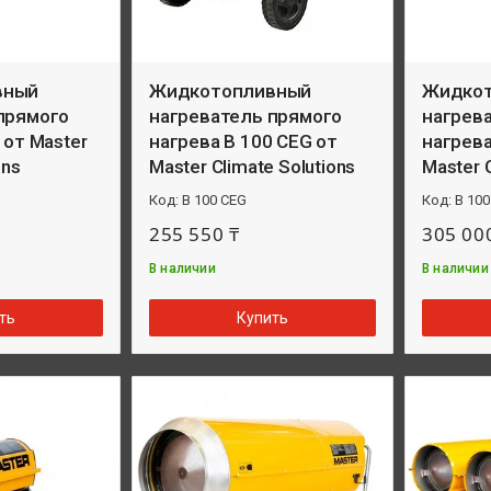
вный
Жидкотопливный
Жидко
прямого
нагреватель прямого
нагрев
 от Master
нагрева B 100 CEG от
нагрева
ons
Master Climate Solutions
Master C
B 100 CEG
B 100
255 550 ₸
305 00
В наличии
В наличии
ть
Купить