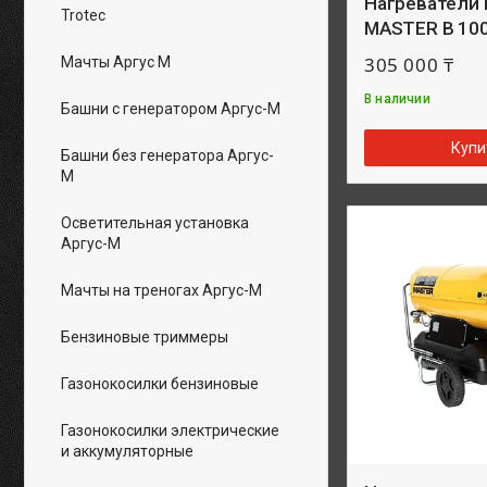
Нагреватели 
Trotec
MASTER B 10
305 000 ₸
Мачты Аргус М
В наличии
Башни с генератором Аргус-М
Купи
Башни без генератора Аргус-
М
Осветительная установка
Аргус-М
Мачты на треногах Аргус-М
Бензиновые триммеры
Газонокосилки бензиновые
Газонокосилки электрические
и аккумуляторные