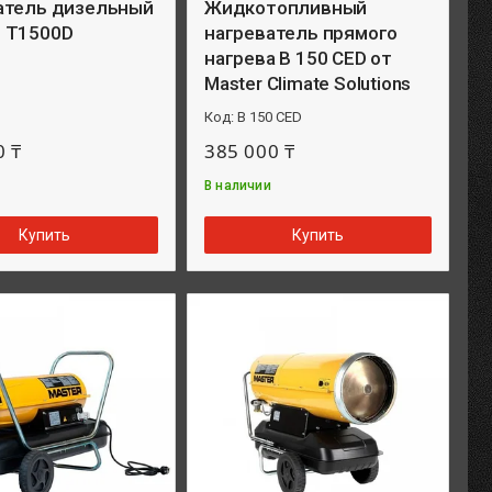
атель дизельный
Жидкотопливный
 T1500D
нагреватель прямого
нагрева B 150 CED от
Master Climate Solutions
B 150 CED
0 ₸
385 000 ₸
В наличии
Купить
Купить