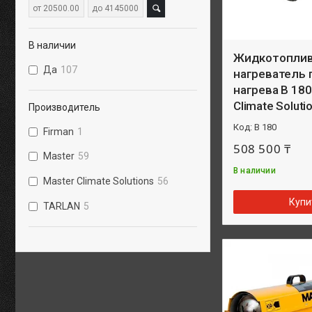
В наличии
Жидкотопли
Да
107
нагреватель 
нагрева B 180
Climate Soluti
Производитель
B 180
Firman
1
508 500 ₸
Master
59
В наличии
Master Climate Solutions
56
Купи
TARLAN
5