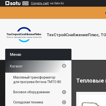
Создать сайт
на Satu.kz
ТехСтройСнабжениеПлюс, Т
Каталог
Масляный трансформатор
Тепловые 
для прогрева бетона ТМТО 80
Весовое оборудование
Складская техника