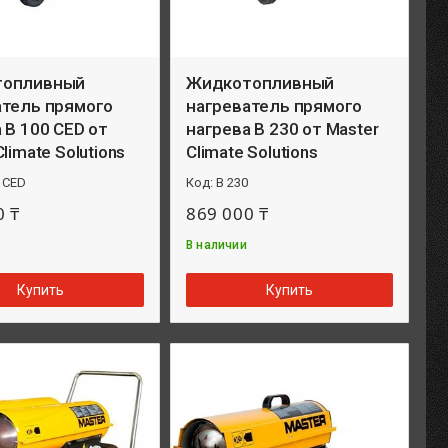
топливный
Жидкотопливный
атель прямого
нагреватель прямого
 B 100 CED от
нагрева B 230 от Master
limate Solutions
Climate Solutions
 CED
B 230
0 ₸
869 000 ₸
В наличии
Купить
Купить