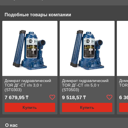
Подобные товары компании
Домкрат гидравлический
Домкрат гидравлический
Домк
TOR ДГ-CT г/п 3,0 т
TOR ДГ-CT г/п 5,0 т
TOR 
(ST0303)
(ST0503)
7 679,95
9 518,57
6 3
₸
₸
Купить
Купить
О нас