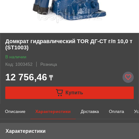
Домкрат гидравлический TOR ДГ-CT г/п 10,0 т
(ST1003)
В наличии
Код: 1003452
Розница
12 756,46
₸
Купить
Описание
Характеристики
Доставка
Оплата
Ус
Характеристики