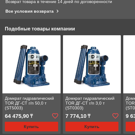
Возврат товара в течение 14 дней по договоренности
Все условия возврата
Подобные товары компании
Домкрат гидравлический
Домкрат гидравлический
Домк
TOR ДГ-CT г/п 50,0 т
TOR ДГ-CT г/п 3,0 т
TOR 
(ST5003)
(ST0303)
(ST0
64 475,90
7 774,10
9 6
₸
₸
Купить
Купить