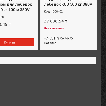
ном для лебедок
лебедок KCD 500 кг 380V
0 кг 100 м 380V
1000402
160
37 806,54 ₸
0,45 ₸
Нет в наличии
+7 (701) 375-74-75
Купить
Наталья