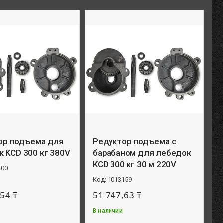
ор подъема для
Редуктор подъема с
 KCD 300 кг 380V
барабаном для лебедок
KCD 300 кг 30 м 220V
400
1013159
54 ₸
51 747,63 ₸
В наличии