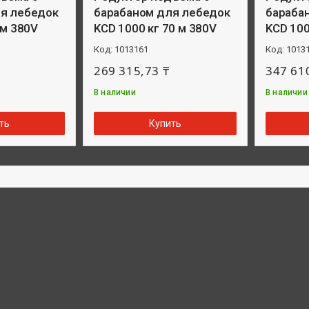
ля лебедок
барабаном для лебедок
бараба
 м 380V
KCD 1000 кг 70 м 380V
KCD 100
1013161
1013
269 315,73 ₸
347 61
В наличии
В наличии
ть
Купить