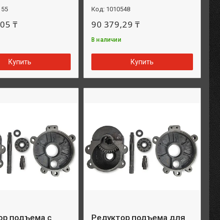
155
1010548
05 ₸
90 379,29 ₸
В наличии
Купить
Купить
ор подъема с
Редуктор подъема для