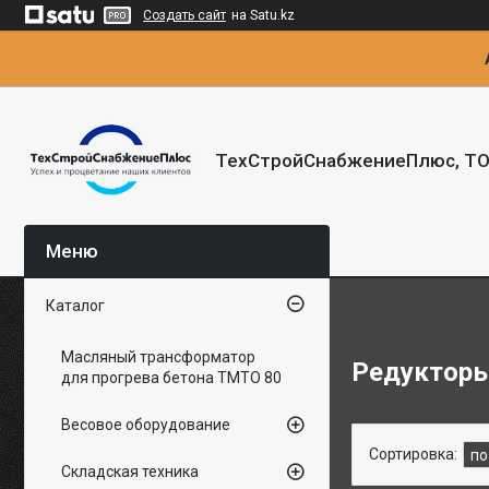
Создать сайт
на Satu.kz
ТехСтройСнабжениеПлюс, Т
Каталог
Масляный трансформатор
Редукторы
для прогрева бетона ТМТО 80
Весовое оборудование
Складская техника