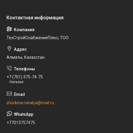
ТехСтройСнабжениеПлюс, ТОО
Алматы, Казахстан
+7 (701) 375-74-75
Наталья
shurkina.natalya@mail.ru
+77013757475