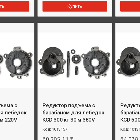
ть
Купить
ъема с
Редуктор подъема с
Редукт
ля лебедок
барабаном для лебедок
бараба
 м 220V
KCD 300 кг 30 м 380V
KCD 500
1013157
1013
60 205,11 ₸
64 038,