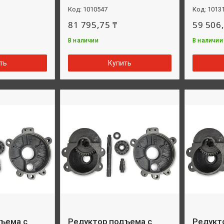
1010547
1013
81 795,75 ₸
59 506,
В наличии
В наличии
ть
Купить
ъема с
Редуктор подъема с
Редукт