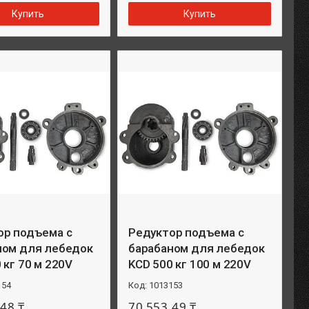
Купить
Купить
ор подъема с
Редуктор подъема с
ном для лебедок
барабаном для лебедок
 кг 70 м 220V
KCD 500 кг 100 м 220V
154
1013153
48 ₸
70 553,49 ₸