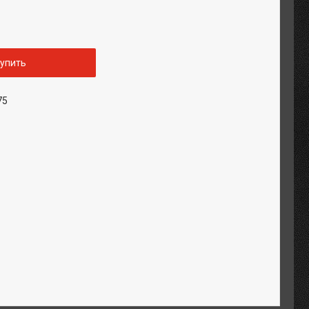
упить
75