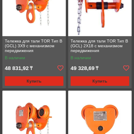
Тележка для тали TOR Тип В
Тележка для тали TOR Тип В
(GCL) 3Х9 с механизмом
(GCL) 2Х18 с механизмом
передвижения
передвижения
В наличии
В наличии
48 831,92
49 328,69
₸
₸
Купить
Купить