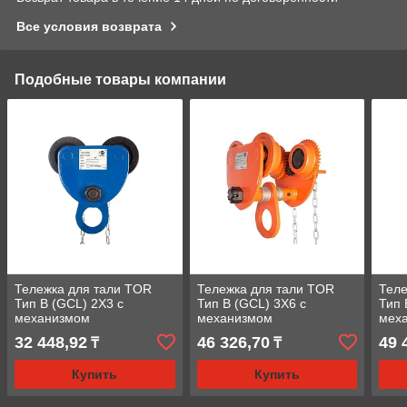
Все условия возврата
Подобные товары компании
Тележка для тали TOR
Тележка для тали TOR
Теле
Тип В (GCL) 2Х3 с
Тип В (GCL) 3Х6 с
Тип 
механизмом
механизмом
мех
передвижения
передвижения
пер
32 448,92
46 326,70
49 
₸
₸
Купить
Купить