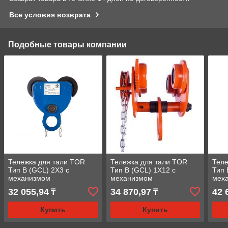
Все условия возврата
Подобные товары компании
Тележка для тали TOR
Тележка для тали TOR
Теле
Тип В (GCL) 2Х3 с
Тип В (GCL) 1Х12 с
Тип 
механизмом
механизмом
мех
передвижения
передвижения
пер
32 055,94
34 870,97
42 
₸
₸
Купить
Купить