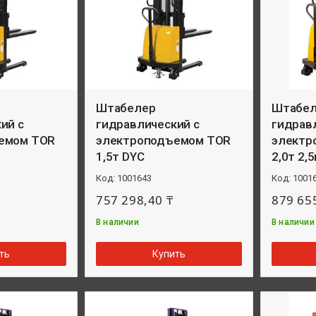
Штабелер
Штабе
ий с
гидравлический с
гидрав
емом TOR
электроподъемом TOR
электр
1,5т DYC
2,0т 2,
1001643
1001
757 298,40 ₸
879 65
В наличии
В наличии
ть
Купить