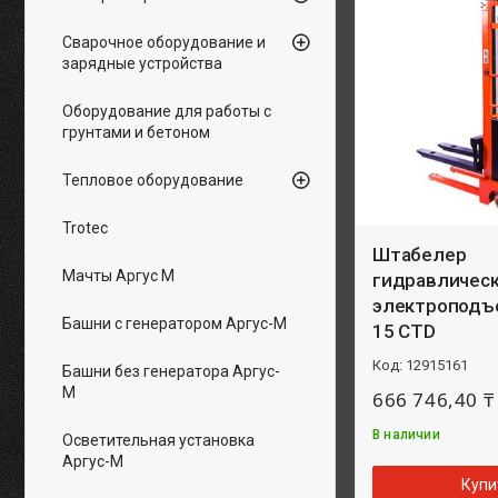
Сварочное оборудование и
зарядные устройства
Оборудование для работы с
грунтами и бетоном
Тепловое оборудование
Trotec
Штабелер
Мачты Аргус М
гидравлическ
электроподъ
Башни с генератором Аргус-М
15 CTD
12915161
Башни без генератора Аргус-
М
666 746,40 ₸
В наличии
Осветительная установка
Аргус-М
Купи