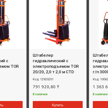
Штабелер
Штабе
ий с
гидравлический с
гидрав
емом TOR
электроподъемом TOR
электр
20/20, 2,0 т 2,0 м CTD
г/п 300
12920201
1006
791 920,80 ₸
1 363 6
В наличии
В наличии
ть
Купить