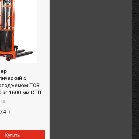
лер
лический с
оподъемом TOR
0 кг 1600 мм CTD
210
74 ₸
Купить