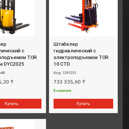
лер
Штабелер
лический с
гидравлический с
оподъемом TOR
электроподъемом TOR
5м DYC2025
10 CTD
648
1291251
5,20 ₸
733 335,60 ₸
В наличии
Купить
Купить