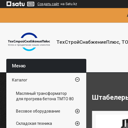
Создать сайт
на Satu.kz
ТехСтройСнабжениеПлюс, Т
Каталог
Масляный трансформатор
Штабелер
для прогрева бетона ТМТО 80
Весовое оборудование
Складская техника