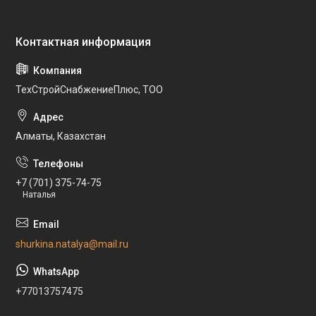
ТехСтройСнабжениеПлюс, ТОО
Алматы, Казахстан
+7 (701) 375-74-75
Наталья
shurkina.natalya@mail.ru
+77013757475