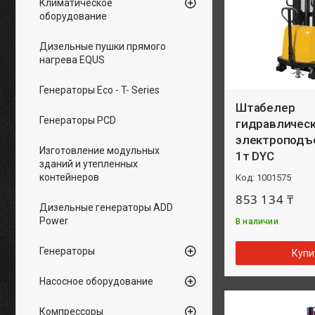
Климатическое
оборудование
Дизельные пушки прямого
нагрева EQUS
Генераторы Eco - T- Series
Штабелер
Генераторы PCD
гидравлическ
электроподъ
Изготовление модульных
1т DYC
зданий и утепленных
контейнеров
1001575
853 134 ₸
Дизельные генераторы ADD
Power
В наличии
Генераторы
Купи
Насосное оборудование
Компрессоры