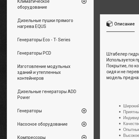
Климатическое
оборудование
Дизельные пушки прямого
Описание
нагрева EQUS
Генераторы Eco - T- Series
Генераторы PCD
Штабелер гидра
Используется п
Покрытие, по к
Изготовление модульных
сидя и не пере
зданий и утепленных
модель предназ
контейнеров
Дизельные генераторы ADD
Power
Широкий
Генераторы
Приятны
Индивид
Качеств
Насосное оборудование
Опытные
Высокое
Компрессоры