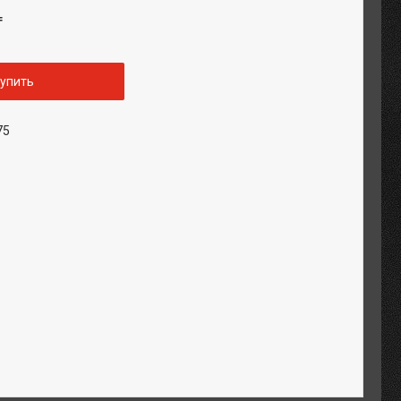
₸
упить
75