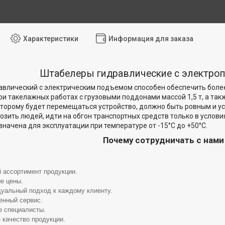
Характеристики
Информация для заказа
Штабелеры гидравлические c электро
влический с электрическим подъемом способен обеспечить боле
ри такелажных работах с грузовыми поддонами массой 1,5 т, а так
оторому будет перемещаться устройство, должно быть ровным и 
возить людей, идти на обгон транспортных средств только в услов
начена для эксплуатации при температуре от -15°C до +50°C.
Почему сотрудничать с нам
 ассортимент продукции.
е цены.
уальный подход к каждому клиенту.
енный сервис.
 специалисты.
 качество продукции.