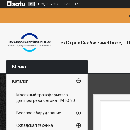
Создать сайт
на Satu.kz
ТехСтройСнабжениеПлюс, Т
Каталог
Масляный трансформатор
для прогрева бетона ТМТО 80
Весовое оборудование
Складская техника