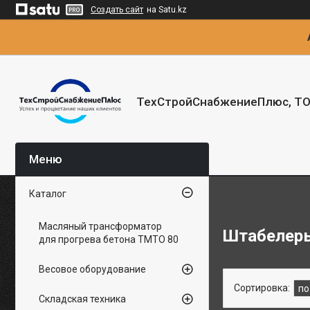
Создать сайт
на Satu.kz
ТехСтройСнабжениеПлюс, Т
Каталог
Масляный трансформатор
Штабелеры
для прогрева бетона ТМТО 80
Весовое оборудование
Складская техника