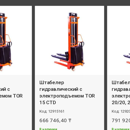
Штабелер
Штабе
ий с
гидравлический с
гидрав
емом TOR
электроподъемом TOR
электр
15 CTD
20/20, 2
12915161
1292
666 746,40 ₸
791 92
В наличии
В наличии