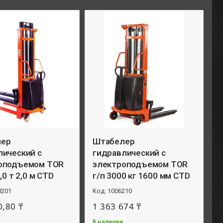
лер
Штабелер
лический с
гидравлический с
оподъемом TOR
электроподъемом TOR
,0 т 2,0 м CTD
г/п 3000 кг 1600 мм CTD
0201
1006210
0,80 ₸
1 363 674 ₸
В наличии