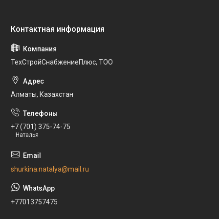
ТехСтройСнабжениеПлюс, ТОО
Алматы, Казахстан
+7 (701) 375-74-75
Наталья
shurkina.natalya@mail.ru
+77013757475