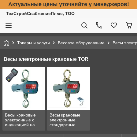
Актуальные цены уточняйте у менеджеров!
ТехСтройСнабжениеПлюс, ТОО
Товары и услуги
Весовое оборудование
Весы элект
Весы электронные крановые TOR
Весы крановые
Весы крановые
электронные с
электронные
индикацией на
стандартные
пульте