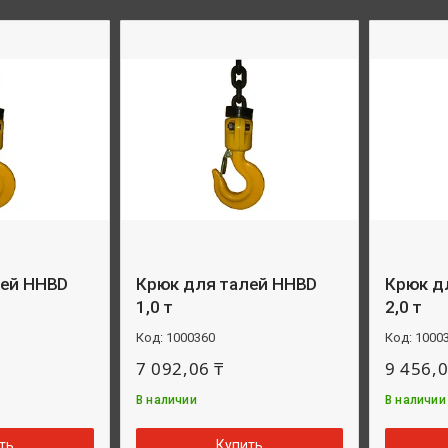
лей HHBD
Крюк для талей HHBD
Крюк д
1,0 т
2,0 т
1000360
1000
7 092,06 ₸
9 456,0
В наличии
В наличии
ть
Купить