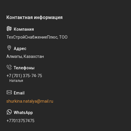
ТехСтройСнабжениеПлюс, ТОО
Алматы, Казахстан
+7 (701) 375-74-75
Наталья
shurkina.natalya@mail.ru
+77013757475