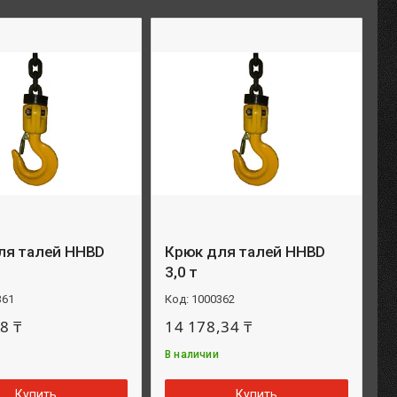
ля талей HHBD
Крюк для талей HHBD
3,0 т
361
1000362
8 ₸
14 178,34 ₸
В наличии
Купить
Купить