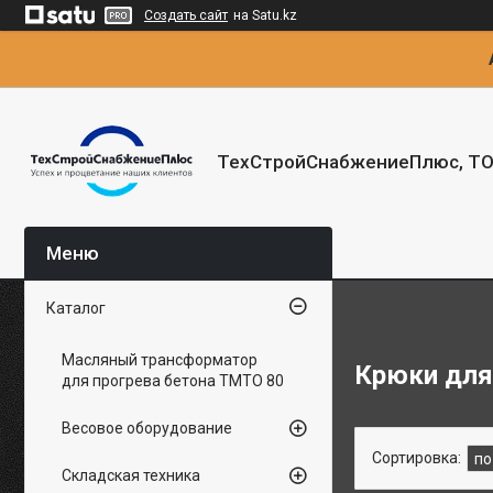
Создать сайт
на Satu.kz
ТехСтройСнабжениеПлюс, Т
Каталог
Масляный трансформатор
Крюки для
для прогрева бетона ТМТО 80
Весовое оборудование
Складская техника