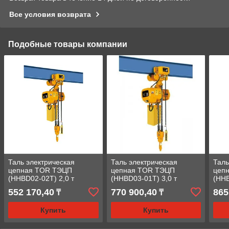
Все условия возврата
Подобные товары компании
Таль электрическая
Таль электрическая
Таль
цепная TOR ТЭЦП
цепная TOR ТЭЦП
цеп
(HHBD02-02T) 2,0 т
(HHBD03-01T) 3,0 т
(HHB
552 170,40
770 900,40
865
₸
₸
Купить
Купить