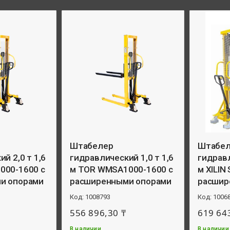
Штабелер
Штабе
й 2,0 т 1,6
гидравлический 1,0 т 1,6
гидравл
000-1600 с
м TOR WMSA1000-1600 с
м XILIN
и опорами
расширенными опорами
расшир
1008793
1006
556 896,30 ₸
619 64
В наличии
В наличии