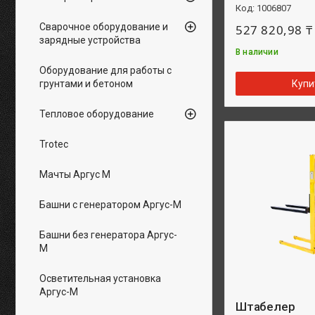
1006807
Сварочное оборудование и
527 820,98 ₸
зарядные устройства
В наличии
Оборудование для работы с
грунтами и бетоном
Купи
Тепловое оборудование
Trotec
Мачты Аргус М
Башни с генератором Аргус-М
Башни без генератора Аргус-
М
Осветительная установка
Аргус-М
Штабелер