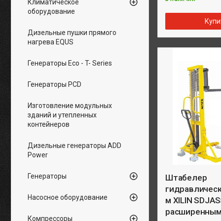
Климатическое
оборудование
Купи
Дизельные пушки прямого
нагрева EQUS
Генераторы Eco - T- Series
Генераторы PCD
Изготовление модульных
зданий и утепленных
контейнеров
Дизельные генераторы ADD
Power
Генераторы
Штабелер
гидравлически
Насосное оборудование
м XILIN SDJAS
расширенным
Компрессоры