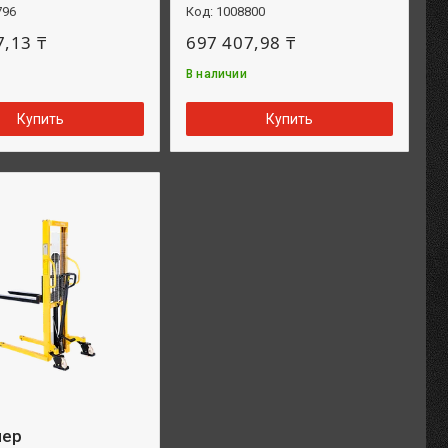
796
1008800
7,13 ₸
697 407,98 ₸
В наличии
Купить
Купить
лер