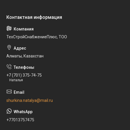
ТехСтройСнабжениеПлюс, ТОО
Алматы, Казахстан
+7 (701) 375-74-75
Наталья
shurkina.natalya@mail.ru
+77013757475