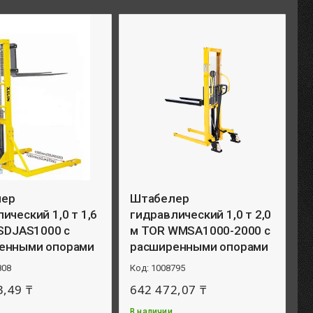
лер
Штабелер
ический 1,0 т 1,6
гидравлический 1,0 т 2,0
 SDJAS1000 с
м TOR WMSA1000-2000 с
енными опорами
расширенными опорами
808
1008795
3,49 ₸
642 472,07 ₸
В наличии