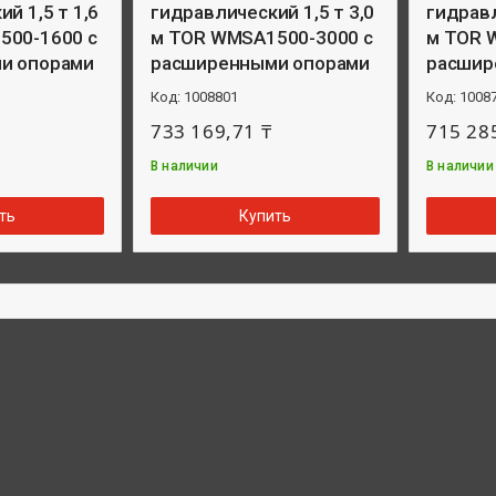
й 1,5 т 1,6
гидравлический 1,5 т 3,0
гидравл
500-1600 с
м TOR WMSA1500-3000 с
м TOR 
и опорами
расширенными опорами
расшир
1008801
1008
733 169,71 ₸
715 28
В наличии
В наличии
ть
Купить