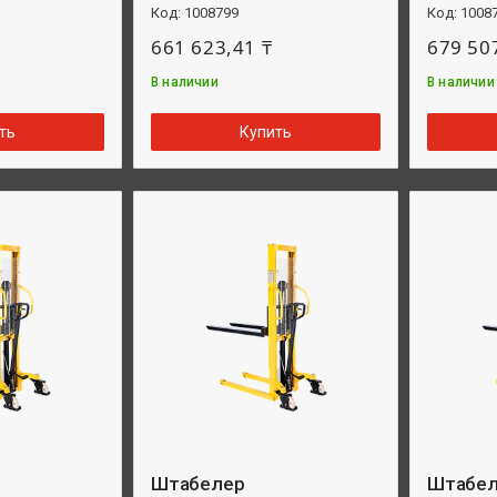
1008799
1008
661 623,41 ₸
679 50
В наличии
В наличии
ть
Купить
Штабелер
Штабе