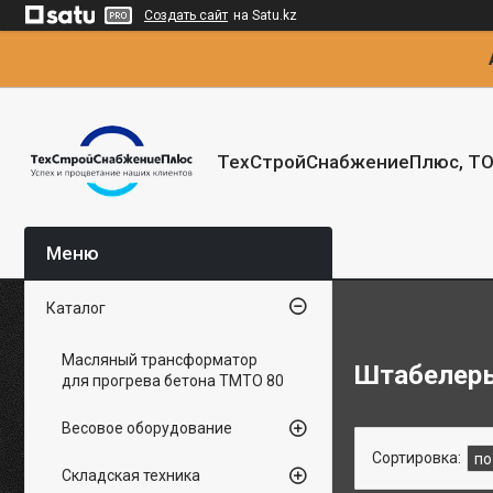
Создать сайт
на Satu.kz
ТехСтройСнабжениеПлюс, Т
Каталог
Масляный трансформатор
Штабелеры
для прогрева бетона ТМТО 80
Весовое оборудование
Складская техника