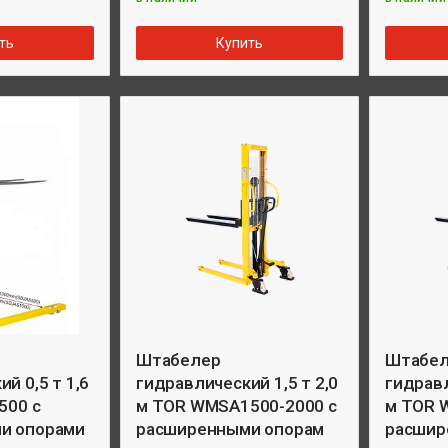
ть
Купить
Штабелер
Штабе
й 0,5 т 1,6
гидравлический 1,5 т 2,0
гидравл
500 с
м TOR WMSA1500-2000 с
м TOR 
и опорами
расширенными опорам
расшир