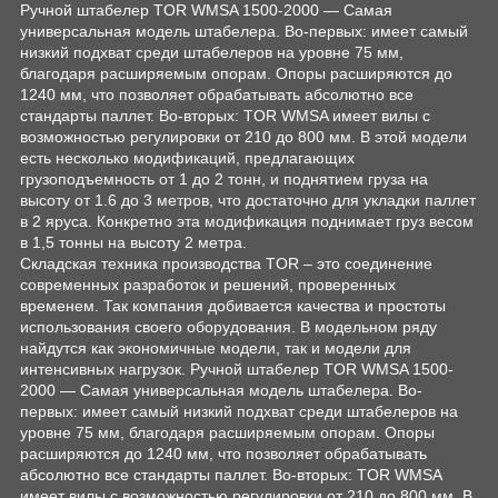
Ручной штабелер TOR WMSA 1500-2000 — Самая
универсальная модель штабелера. Во-первых: имеет самый
низкий подхват среди штабелеров на уровне 75 мм,
благодаря расширяемым опорам. Опоры расширяются до
1240 мм, что позволяет обрабатывать абсолютно все
стандарты паллет. Во-вторых: TOR WMSA имеет вилы с
возможностью регулировки от 210 до 800 мм. В этой модели
есть несколько модификаций, предлагающих
грузоподъемность от 1 до 2 тонн, и поднятием груза на
высоту от 1.6 до 3 метров, что достаточно для укладки паллет
в 2 яруса. Конкретно эта модификация поднимает груз весом
в 1,5 тонны на высоту 2 метра.
Складская техника производства TOR – это соединение
современных разработок и решений, проверенных
временем. Так компания добивается качества и простоты
использования своего оборудования. В модельном ряду
найдутся как экономичные модели, так и модели для
интенсивных нагрузок. Ручной штабелер TOR WMSA 1500-
2000 — Самая универсальная модель штабелера. Во-
первых: имеет самый низкий подхват среди штабелеров на
уровне 75 мм, благодаря расширяемым опорам. Опоры
расширяются до 1240 мм, что позволяет обрабатывать
абсолютно все стандарты паллет. Во-вторых: TOR WMSA
имеет вилы с возможностью регулировки от 210 до 800 мм. В