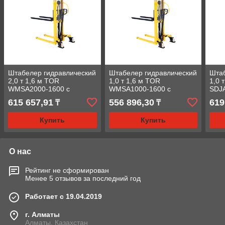
Штабелер гидравлический
Штабелер гидравлический
Штаб
2,0 т 1,6 м TOR
1,0 т 1,6 м TOR
1,0 
WMSA2000-1600 с
WMSA1000-1600 с
SDJ
расширенными опорами
расширенными опорами
рас
615 657,91
556 896,30
619
₸
₸
Купить
Купить
О нас
Рейтинг не сформирован
Менее 5 отзывов за последний год
Работает с 19.04.2019
г. Алматы
Алматы, Казахстан