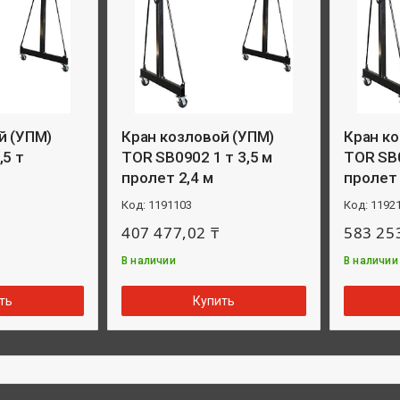
й (УПМ)
Кран козловой (УПМ)
Кран к
,5 т
TOR SB0902 1 т 3,5 м
TOR SB0
пролет 2,4 м
пролет 
1191103
1192
407 477,02 ₸
583 25
В наличии
В наличии
ть
Купить