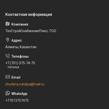
ТехСтройСнабжениеПлюс, ТОО
Алматы, Казахстан
+7 (701) 375-74-75
Наталья
shurkina.natalya@mail.ru
+77013757475