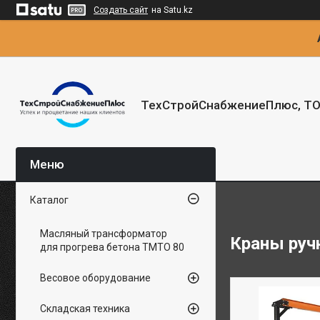
Создать сайт
на Satu.kz
ТехСтройСнабжениеПлюс, Т
Каталог
Масляный трансформатор
Краны руч
для прогрева бетона ТМТО 80
Весовое оборудование
Складская техника