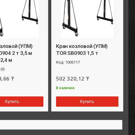
озловой (УПМ)
Кран козловой (УПМ)
904 2 т 3,5 м
TOR SB0903 1,5 т
2,4 м
1006117
103
3,66 ₸
502 320,12 ₸
В наличии
Купить
Купить