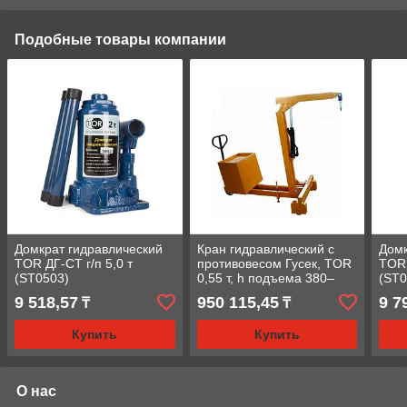
Подобные товары компании
Домкрат гидравлический
Кран гидравлический c
Домк
TOR ДГ-CT г/п 5,0 т
противовесом Гусек, TOR
TOR 
(ST0503)
0,55 т, h подъема 380–
(ST0
2660 мм
кейс
9 518,57
950 115,45
9 7
₸
₸
Купить
Купить
О нас