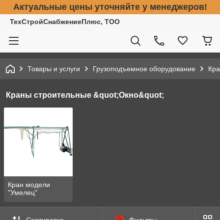
Актуальные цены уточняйте у менеджеров!
ТехСтройСнабжениеПлюс, ТОО
Товары и услуги
Грузоподъемное оборудование
Кра
Краны строительные &quot;Окно&quot;
Кран модели
"Умелец"
Сортировка
0
Фильтры