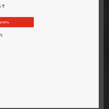
5 ₸
упить
75