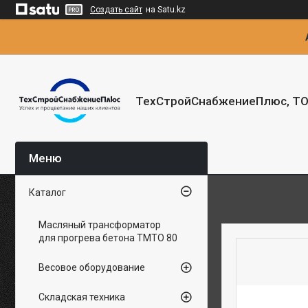
Создать сайт
на Satu.kz
ТехСтройСнабжениеПлюс, Т
Каталог
Масляный трансформатор
для прогрева бетона ТМТО 80
Весовое оборудование
Складская техника