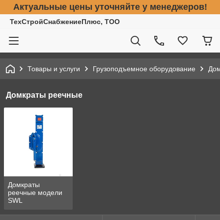
Актуальные цены уточняйте у менеджеров!
ТехСтройСнабжениеПлюс, ТОО
Товары и услуги
Грузоподъемное оборудование
До
Домкраты реечные
Домкраты
реечные модели
SWL