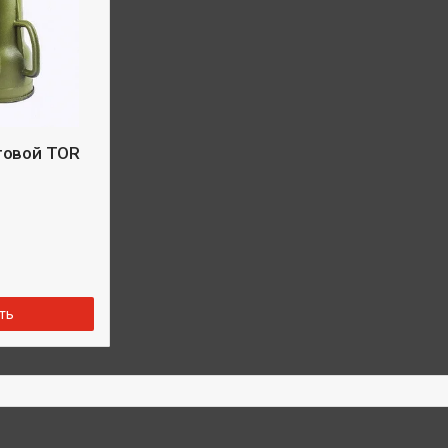
товой TOR
ть