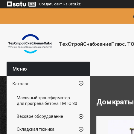
Создать сайт
на Satu.kz
ТехСтройСнабжениеПлюс, Т
Каталог
Масляный трансформатор
Домкраты
для прогрева бетона ТМТО 80
Весовое оборудование
Складская техника