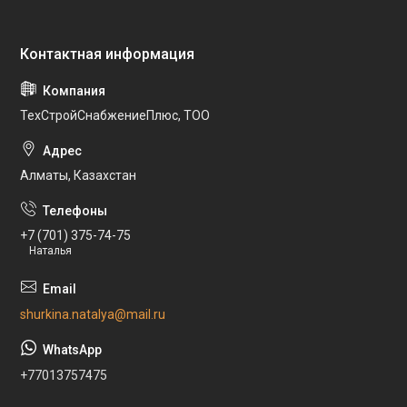
ТехСтройСнабжениеПлюс, ТОО
Алматы, Казахстан
+7 (701) 375-74-75
Наталья
shurkina.natalya@mail.ru
+77013757475