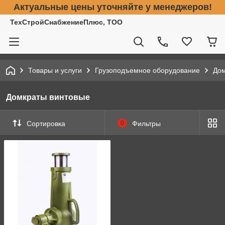
Актуальные цены уточняйте у менеджеров!
ТехСтройСнабжениеПлюс, ТОО
Товары и услуги
Грузоподъемное оборудование
До
Домкраты винтовые
Сортировка
0
Фильтры