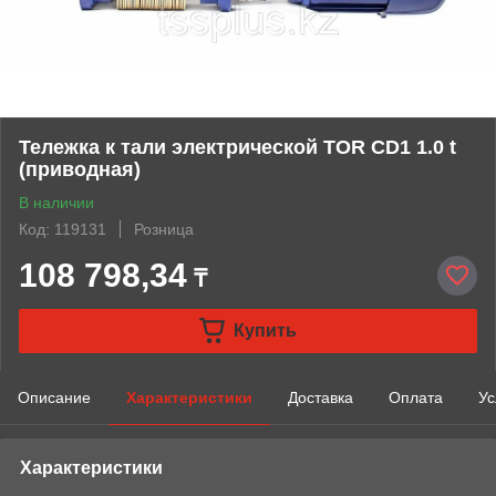
Тележка к тали электрической TOR CD1 1.0 t
(приводная)
В наличии
Код: 119131
Розница
108 798,34
₸
Купить
Описание
Характеристики
Доставка
Оплата
Ус
Характеристики