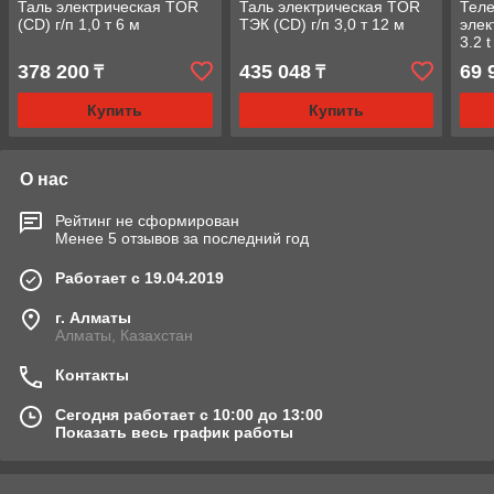
Таль электрическая TOR
Таль электрическая TOR
Теле
(CD) г/п 1,0 т 6 м
ТЭК (CD) г/п 3,0 т 12 м
элек
3.2 
холо
378 200
435 048
69 
₸
₸
Купить
Купить
О нас
Рейтинг не сформирован
Менее 5 отзывов за последний год
Работает с 19.04.2019
г. Алматы
Алматы, Казахстан
Контакты
Сегодня работает с 10:00 до 13:00
Показать весь график работы