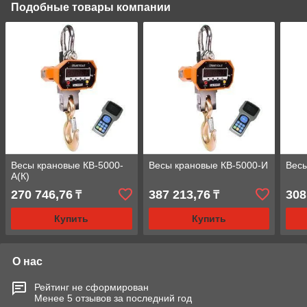
Подобные товары компании
Весы крановые КВ-5000-
Весы крановые КВ-5000-И
Весы
А(К)
270 746,76
387 213,76
308
₸
₸
Купить
Купить
О нас
Рейтинг не сформирован
Менее 5 отзывов за последний год