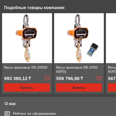
Подобные товары компании
Весы крановые КВ-20000
Весы крановые КВ-2000-
Весы
И(RS)
И(R
993 380,12
559 796,98
567
₸
₸
Купить
Купить
О нас
Рейтинг не сформирован