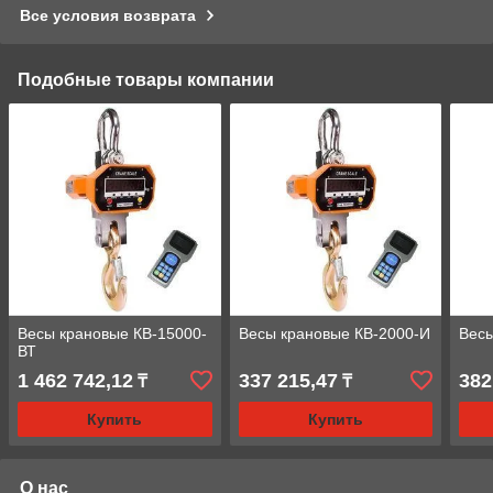
Все условия возврата
Подобные товары компании
Весы крановые КВ-15000-
Весы крановые КВ-2000-И
Весы
ВТ
1 462 742,12
337 215,47
382
₸
₸
Купить
Купить
О нас