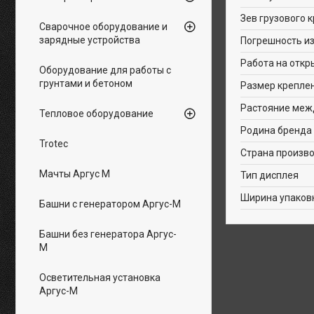
Зев грузового 
Сварочное оборудование и
зарядные устройства
Погрешность из
Работа на откр
Оборудование для работы с
грунтами и бетоном
Размер креплен
Растояние меж
Тепловое оборудование
Родина бренда
Trotec
Страна произв
Мачты Аргус М
Тип дисплея
Ширина упаков
Башни с генератором Аргус-М
Башни без генератора Аргус-
М
Осветительная установка
Аргус-М