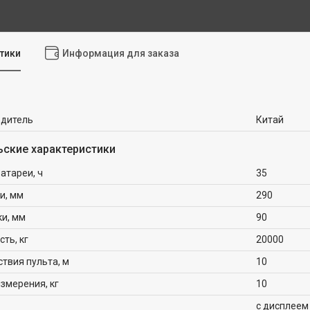
тики
Информация для заказа
одитель
Китай
ьские характеристики
атареи, ч
35
и, мм
290
ки, мм
90
ть, кг
20000
твия пульта, м
10
змерения, кг
10
с дисплеем