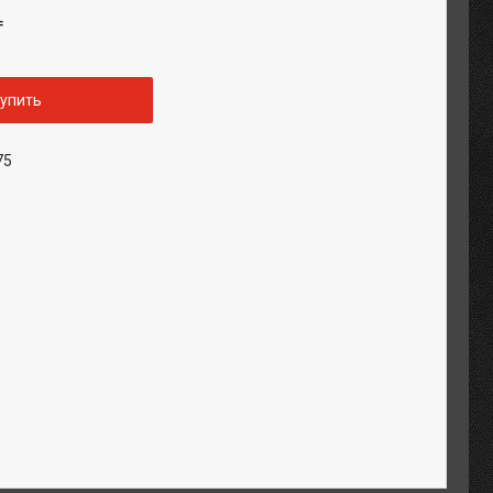
₸
упить
75