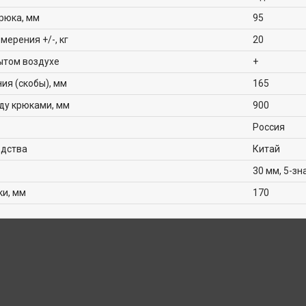
крюка, мм
95
мерения +/-, кг
20
ытом воздухе
+
ия (скобы), мм
165
ду крюками, мм
900
Россия
одства
Китай
30 мм, 5-з
ки, мм
170