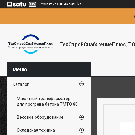
Создать сайт
на Satu.kz
ТехСтройСнабжениеПлюс, Т
Каталог
Масляный трансформатор
для прогрева бетона ТМТО 80
Весовое оборудование
Складская техника