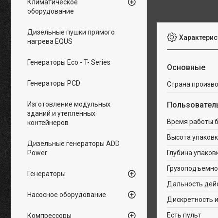
Климатическое
оборудование
Дизельные пушки прямого
Характерис
нагрева EQUS
Генераторы Eco - T- Series
Основные
Генераторы PCD
Страна произв
Изготовление модульных
Пользовател
зданий и утепленных
Время работы б
контейнеров
Высота упаковк
Дизельные генераторы ADD
Power
Глубина упаков
Грузоподъемнос
Генераторы
Дальность дейс
Насосное оборудование
Дискретность и
Есть пульт
Компрессоры