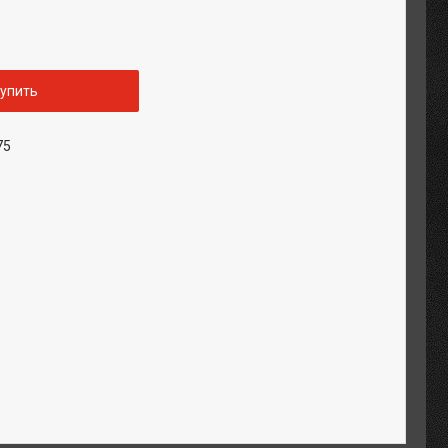
упить
75