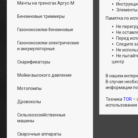
Мачты на треногах Аргус-М
Инструкци
Элементы
Бензиновые триммеры
Памятка по исп
Не перегр
Газонокосилки бензиновые
Не оставля
Перед исп
Газонокосилки электрические
Следите з
и аккумуляторные
Не исполь
Не пытайт
центр
Скарификаторы
Мойки высокого давления
В нашем интерн
В случае необх
информации по 
Мотопомпы
Техника
TOR
– 
Дровоколы
использования 
Сельскохозяйственные
машины
Сварочные аппараты