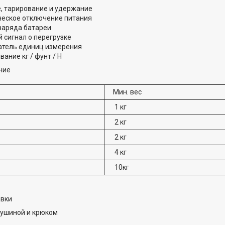
, тарирование и удержание
еское отключение питания
заряда батареи
 сигнал о перегрузке
тель единиц измерения
ание кг / фунт / Н
ние
Мин. вес
1 кг
2 кг
2 кг
4 кг
10кг
авки
оушиной и крюком