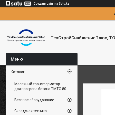
Создать сайт
на Satu.kz
ТехСтройСнабжениеПлюс, Т
Каталог
Масляный трансформатор
для прогрева бетона ТМТО 80
Весовое оборудование
Складская техника