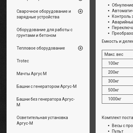
Обнуление
Автоматич
Сварочное оборудование и
Контроль 
зарядные устройства
Аварийный
Переключа
Оборудование для работы с
Преобразов
грунтами и бетоном
Емкость и деле
Тепловое оборудование
Макс. вес
Trotec
100кг
200кг
Мачты Аргус М
300кг
Башни с генератором Аргус-М
500кг
1000кг
Башни без генератора Аргус-
М
Осветительная установка
Комплект пост
Аргус-М
Весы с пр
Пульт