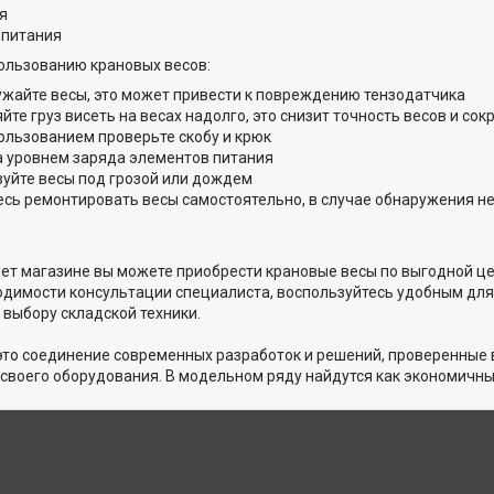
я
 питания
ользованию крановых весов:
ужайте весы, это может привести к повреждению тензодатчика
йте груз висеть на весах надолго, это снизит точность весов и со
ользованием проверьте скобу и крюк
а уровнем заряда элементов питания
зуйте весы под грозой или дождем
есь ремонтировать весы самостоятельно, в случае обнаружения н
ет магазине вы можете приобрести крановые весы по выгодной це
одимости консультации специалиста, воспользуйтесь удобным дл
выбору складской техники.
это соединение современных разработок и решений, проверенные 
своего оборудования. В модельном ряду найдутся как экономичные