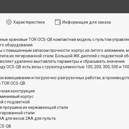
Характеристики
Информация для заказа
ные крановые TOR OCS-QB компактная модель с пультом управлен
го оборудования.
 с повышенным запасом прочности: корпус из литого алюминия, 
типа из легированной стали. Большой ЖК дисплей с подсветкой об
воляет удаленно выставлять параметры и сбрасывать значения.
ду OCS-QB есть весы с грузоподъемностью 100, 200, 300, 500 и 100
и взвешивании и погрузочно-разгрузочных работах, в производстве
и TOR OCS-QB
чная конструкция
миниевый корпус
й с подсветкой
 проушина из нержавеющей стали
егированной стали
АА для весов 2АА для пульта
OCS-QB