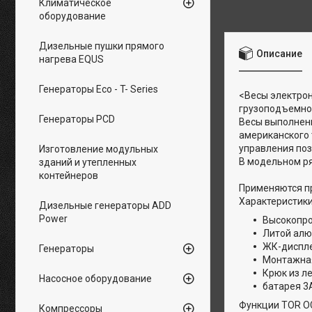
Климатическое
оборудование
Дизельные пушки прямого
Описание
нагрева EQUS
Генераторы Eco - T- Series
<Весы электрон
грузоподъемно
Генераторы PCD
Весы выполнены
американского 
управления поз
Изготовление модульных
В модельном ря
зданий и утепленных
контейнеров
Применяются пр
Характеристик
Дизельные генераторы ADD
Power
Высокопро
Литой алю
ЖК-диспле
Генераторы
Монтажная
Крюк из л
Насосное оборудование
батарея 3
Функции TOR 
Компрессоры