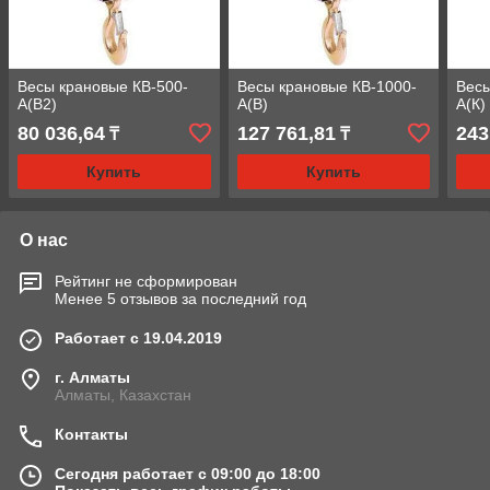
Весы крановые КВ-500-
Весы крановые КВ-1000-
Весы
А(В2)
А(В)
А(К)
80 036,64
127 761,81
243
₸
₸
Купить
Купить
О нас
Рейтинг не сформирован
Менее 5 отзывов за последний год
Работает с 19.04.2019
г. Алматы
Алматы, Казахстан
Контакты
Сегодня работает с 09:00 до 18:00