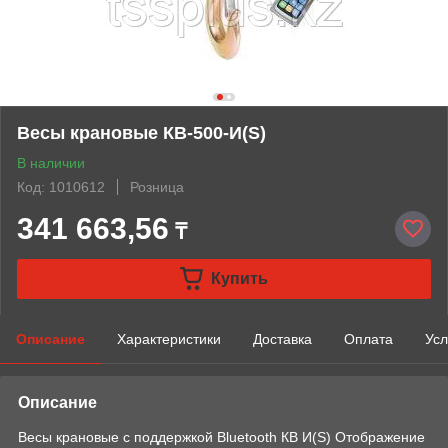
Весы крановые КВ-500-И(S)
В наличии
Код: 1010612
Розница
341 663,56
₸
Купить
Описание
Характеристики
Доставка
Оплата
Усл
Описание
Весы крановые с поддержкой Bluetooth КВ И(S) Отображение