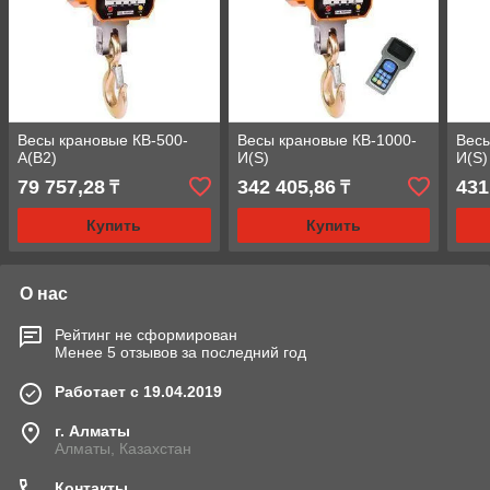
Весы крановые КВ-500-
Весы крановые КВ-1000-
Весы
А(В2)
И(S)
И(S)
79 757,28
342 405,86
431
₸
₸
Купить
Купить
О нас
Рейтинг не сформирован
Менее 5 отзывов за последний год
Работает с 19.04.2019
г. Алматы
Алматы, Казахстан
Контакты