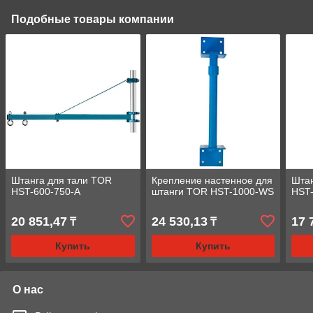
Подобные товары компании
Штанга для тали TOR
Крепление настенное для
Штан
HST-600-750-A
штанги TOR HST-1000-WS
HST
20 851,47
24 530,13
17 
₸
₸
Купить
Купить
О нас