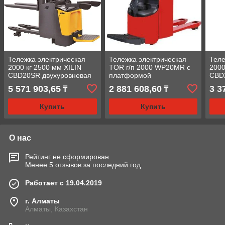
Тележка электрическая
Тележка электрическая
Теле
2000 кг 2500 мм XILIN
TOR г/п 2000 WP20MR с
2000
CBD20SR двухуровневая
платформой
CBD2
с платформой
5 571 903,65
2 881 608,60
3 3
₸
₸
Купить
Купить
О нас
Рейтинг не сформирован
Менее 5 отзывов за последний год
Работает с 19.04.2019
г. Алматы
Алматы, Казахстан