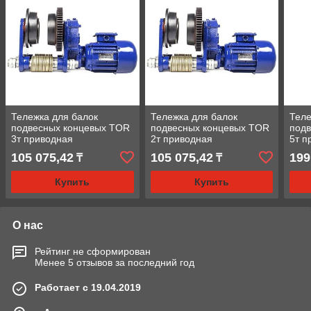
Тележка для балок
Тележка для балок
Теле
подвесных концевых TOR
подвесных концевых TOR
под
3т приводная
2т приводная
5т п
105 075,42
105 075,42
199
₸
₸
Купить
Купить
О нас
Рейтинг не сформирован
Менее 5 отзывов за последний год
Работает с 19.04.2019