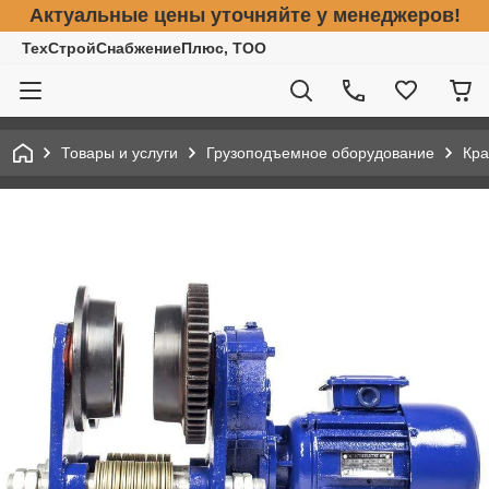
Актуальные цены уточняйте у менеджеров!
ТехСтройСнабжениеПлюс, ТОО
Товары и услуги
Грузоподъемное оборудование
Кра