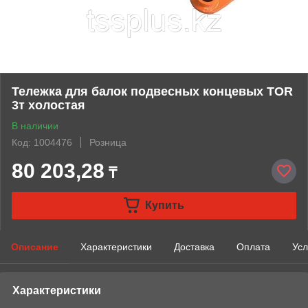
Тележка для балок подвесных концевых TOR
3т холостая
В наличии
Код: 1004476
Розница
80 203,28
₸
Купить
Описание
Характеристики
Доставка
Оплата
Усл
Характеристики