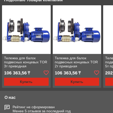
Тележка для балок
Тележка для балок
Теле
подвесных концевых TOR
подвесных концевых TOR
под
3т приводная
2т приводная
5т п
106 363,56
106 363,56
202
₸
₸
Купить
Купить
О нас
Рейтинг не сформирован
Менее 5 отзывов за последний год