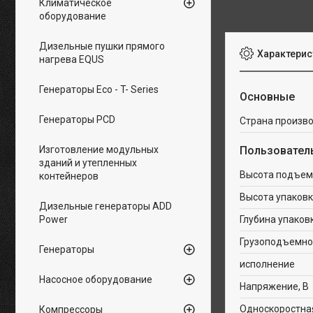
Климатическое
оборудование
Дизельные пушки прямого
Характерис
нагрева EQUS
Генераторы Eco - T- Series
Основные
Генераторы PCD
Страна произв
Изготовление модульных
Пользовател
зданий и утепленных
Высота подъем
контейнеров
Высота упаковк
Дизельные генераторы ADD
Power
Глубина упаков
Грузоподъемнос
Генераторы
исполнение
Насосное оборудование
Напряжение, В
Односкоростна
Компрессоры