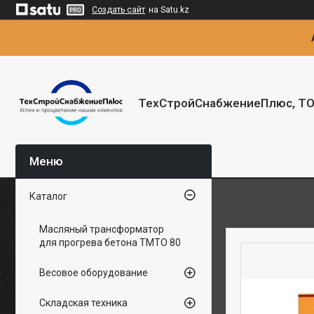
Создать сайт
на Satu.kz
ТехСтройСнабжениеПлюс, Т
Каталог
Масляный трансформатор
для прогрева бетона ТМТО 80
Весовое оборудование
Складская техника