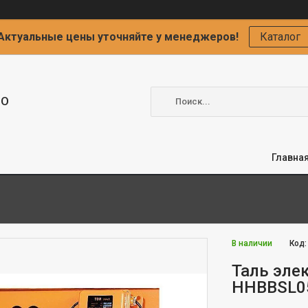
Актуальные цены уточняйте у менеджеров!
Каталог
ОО
Главна
В наличии
Код
Таль эле
HHBBSL05