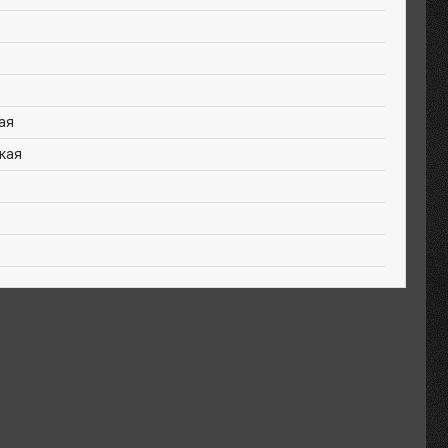
ая
кая