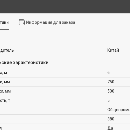
тики
Информация для заказа
одитель
Китай
ьские характеристики
а, м
6
и, мм
750
ки, мм
500
ть, т
5
Общепром
380
я
Да