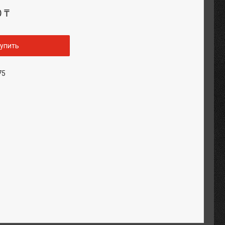
0 ₸
упить
75