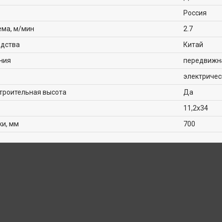
Россия
ема, м/мин
2.7
одства
Китай
ния
передвижн
электричес
троительная высота
Да
11,2х34
ки, мм
700