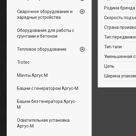
Родина бренда
Сварочное оборудование и
зарядные устройства
Скорость подъ
Страна произв
Оборудование для работы с
грунтами и бетоном
Тип передвиже
Тип тали
Тепловое оборудование
Уменьшенная с
Trotec
Цепь
Мачты Аргус М
Ширина упаков
Башни с генератором Аргус-М
Башни без генератора Аргус-
М
Осветительная установка
Аргус-М