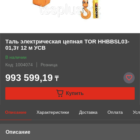
Таль электрическая цепная TOR HHBBSL03-
01,3т 12 м УСВ
В наличии
Код: 1004074
Розница
993 599,19
₸
Купить
Описание
Характеристики
Доставка
Оплата
Усл
Описание