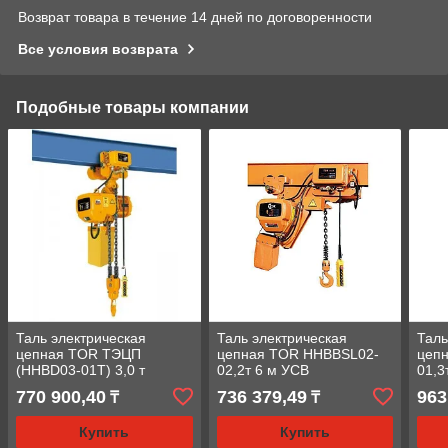
Возврат товара в течение 14 дней по договоренности
Все условия возврата
Подобные товары компании
Таль электрическая
Таль электрическая
Таль
цепная TOR ТЭЦП
цепная TOR HHBBSL02-
цеп
(HHBD03-01T) 3,0 т
02,2т 6 м УСВ
01,3
770 900,40
736 379,49
963
₸
₸
Купить
Купить