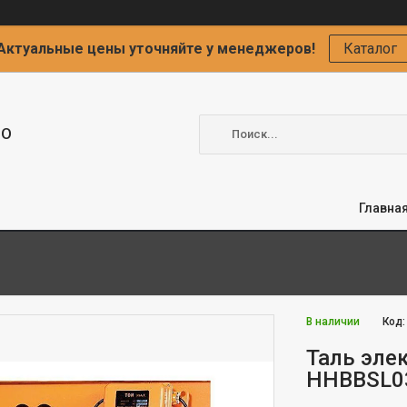
Актуальные цены уточняйте у менеджеров!
Каталог
ОО
Главна
В наличии
Код
Таль эле
HHBBSL03