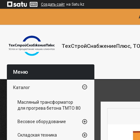
Создать сайт
на Satu.kz
ТехСтройСнабжениеПлюс, Т
Каталог
Масляный трансформатор
для прогрева бетона ТМТО 80
Весовое оборудование
Складская техника