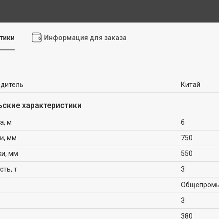
тики
Информация для заказа
одитель
Китай
ьские характеристики
а, м
6
и, мм
750
ки, мм
550
ть, т
3
Общепром
3
380