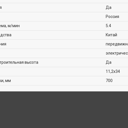
я
Да
Россия
ема, м/мин
5.4
одства
Китай
ния
передвижн
электричес
троительная высота
Да
11,2х34
ки, мм
700