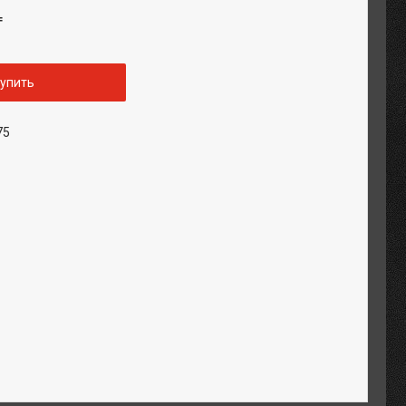
₸
упить
75