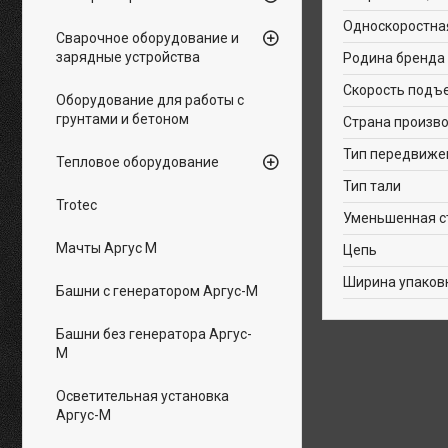
Односкоростна
Сварочное оборудование и
зарядные устройства
Родина бренда
Скорость подъ
Оборудование для работы с
грунтами и бетоном
Страна произв
Тип передвиже
Тепловое оборудование
Тип тали
Trotec
Уменьшенная с
Мачты Аргус М
Цепь
Ширина упаков
Башни с генератором Аргус-М
Башни без генератора Аргус-
М
Осветительная установка
Аргус-М