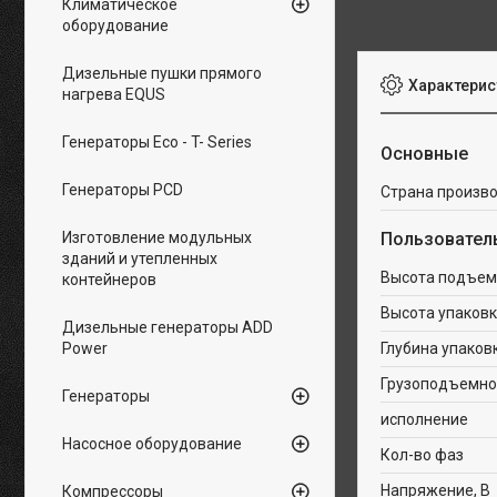
Климатическое
оборудование
Дизельные пушки прямого
Характерис
нагрева EQUS
Генераторы Eco - T- Series
Основные
Генераторы PCD
Страна произв
Изготовление модульных
Пользовател
зданий и утепленных
Высота подъем
контейнеров
Высота упаковк
Дизельные генераторы ADD
Power
Глубина упаков
Грузоподъемнос
Генераторы
исполнение
Насосное оборудование
Кол-во фаз
Напряжение, В
Компрессоры