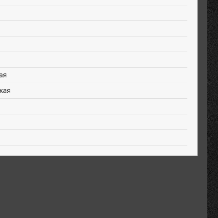
ая
кая