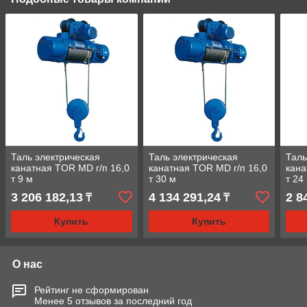
Таль электрическая
Таль электрическая
Таль
канатная TOR MD г/п 16,0
канатная TOR MD г/п 16,0
кана
т 9 м
т 30 м
т 24
3 206 182,13
4 134 291,24
2 8
₸
₸
Купить
Купить
О нас
Рейтинг не сформирован
Менее 5 отзывов за последний год