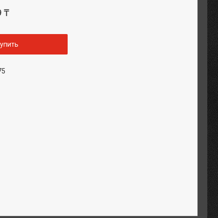
9 ₸
упить
75