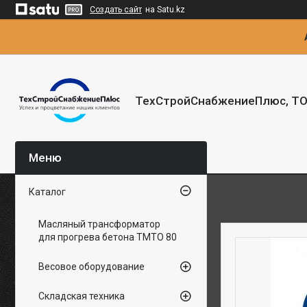
Создать сайт
на Satu.kz
ТехСтройСнабжениеПлюс, Т
Каталог
Масляный трансформатор
для прогрева бетона ТМТО 80
Весовое оборудование
Складская техника