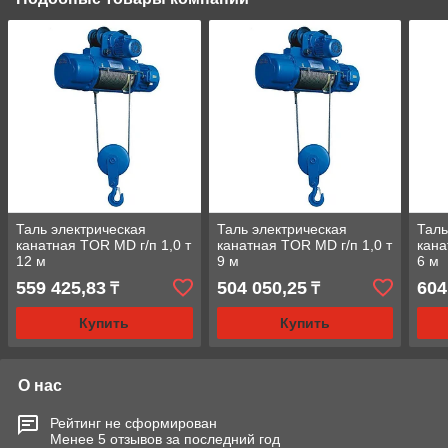
Таль электрическая
Таль электрическая
Таль
канатная TOR MD г/п 1,0 т
канатная TOR MD г/п 1,0 т
кана
12 м
9 м
6 м
559 425,83
504 050,25
604
₸
₸
Купить
Купить
О нас
Рейтинг не сформирован
Менее 5 отзывов за последний год