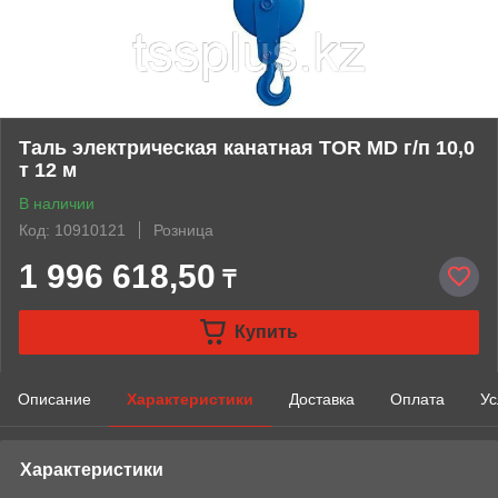
Таль электрическая канатная TOR MD г/п 10,0
т 12 м
В наличии
Код: 10910121
Розница
1 996 618,50
₸
Купить
Описание
Характеристики
Доставка
Оплата
Ус
Характеристики