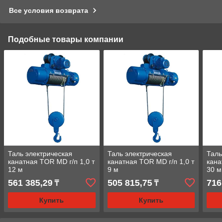
Все условия возврата
Подобные товары компании
Таль электрическая
Таль электрическая
Таль
канатная TOR MD г/п 1,0 т
канатная TOR MD г/п 1,0 т
кана
12 м
9 м
30 м
561 385,29
505 815,75
716
₸
₸
Купить
Купить