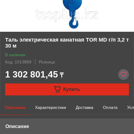
Таль электрическая канатная TOR MD г/п 3,2 т
30 м
В наличии
Код: 1013889
Розница
1 302 801,45
₸
Купить
Описание
Характеристики
Доставка
Оплата
Усл
Описание