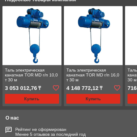
Таль электрическая
Таль электрическая
Таль
канатная TOR MD г/п 10,0
канатная TOR MD г/п 16,0
кана
т 30 м
т 30 м
30 м
3 053 012,76
4 148 772,12
716
₸
₸
Купить
Купить
О нас
Рейтинг не сформирован
Менее 5 отзывов за последний год