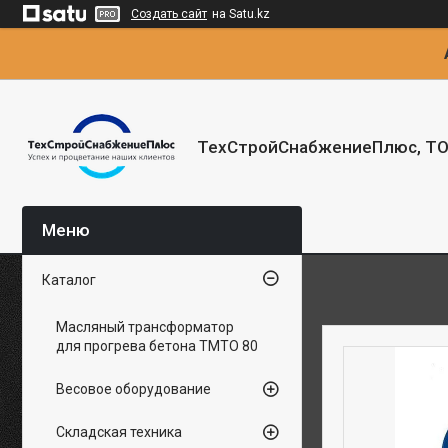
Создать сайт
на Satu.kz
ТехСтройСнабжениеПлюс, Т
Каталог
Масляный трансформатор
для прогрева бетона ТМТО 80
Весовое оборудование
Складская техника