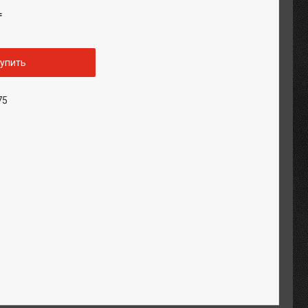
₸
упить
75