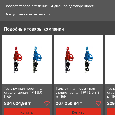
Возврат товара в течение 14 дней по договоренности
Все условия возврата
Подобные товары компании
Таль ручная червячная
Таль ручная червячная
Таль
стационарная ТРЧ 8,0 т
стационарная ТРЧ 1,0 т 9
стац
ПБИ
м ПБИ
м П
834 624,99
267 250,84
229
₸
₸
Купить
Купить