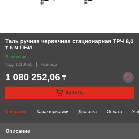
Таль ручная червячная стационарная ТРЧ 8,0
т 6 м ПБИ
В наличии
Код: 1013065
Розница
1 080 252,06
₸
Купить
Описание
Характеристики
Доставка
Оплата
Усл
Описание